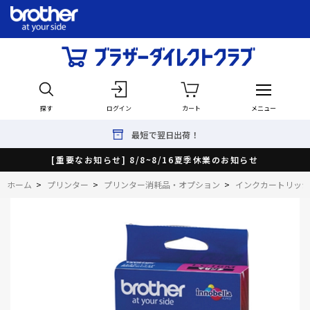
探す
ログイン
カート
メニュー
最短で翌日出荷！
[重要なお知らせ] 8/8~8/16夏季休業のお知らせ
ホーム
>
プリンター
>
プリンター消耗品・オプション
>
インクカートリッジ