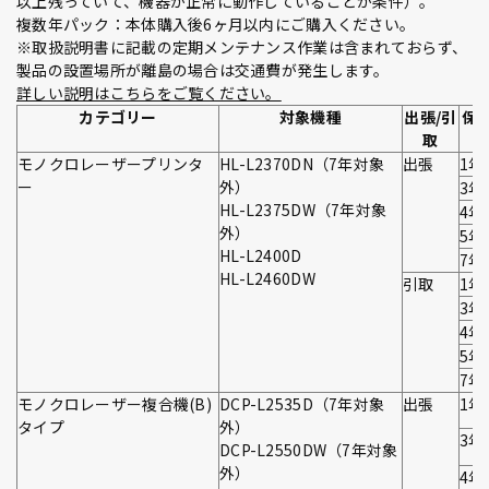
以上残っていて、機器が正常に動作していることが条件）。
複数年パック：本体購入後6ヶ月以内にご購入ください。
※取扱説明書に記載の定期メンテナンス作業は含まれておらず、
製品の設置場所が離島の場合は交通費が発生します。
詳しい説明はこちらをご覧ください。
カテゴリー
対象機種
出張/引
保
取
モノクロレーザープリンタ
HL-L2370DN（7年対象
出張
1年
ー
外）
3年
HL-L2375DW（7年対象
4年
外）
5年
HL-L2400D
7年
HL-L2460DW
引取
1年
3年
4年
5年
7年
モノクロレーザー複合機(B)
DCP-L2535D（7年対象
出張
1年
タイプ
外）
3年
DCP-L2550DW（7年対象
外）
4年