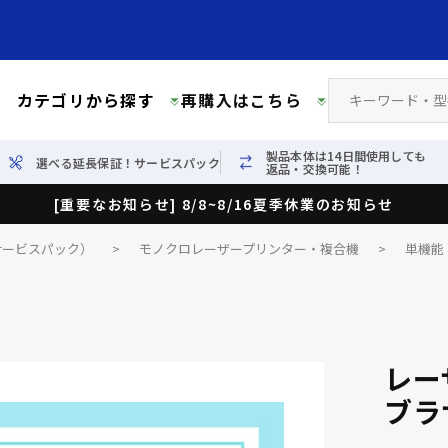
カテゴリから探す
再購入はこちら
製品本体は14日間使用しても
選べる延長保証！サービスパック
返品・交換可能！
[重要なお知らせ] 8/8~8/16夏季休業のお知らせ
サービスパック）
>
モノクロレーザープリンター・複合機
>
単機能
レー
ブラ