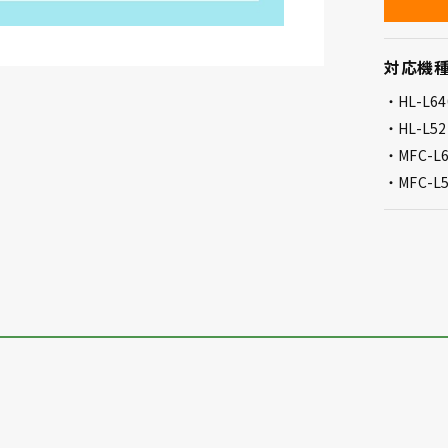
対応機
HL-L6
HL-L5
MFC-L
MFC-L