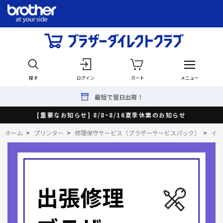
探す
ログイン
カート
メニュー
最短で翌日出荷！
[重要なお知らせ] 8/8~8/16夏季休業のお知らせ
ホーム
>
プリンター
>
修理保守サービス（ブラザーサービスパック）
>
イン