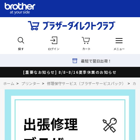
探す
ログイン
カート
メニュー
最短で翌日出荷！
[重要なお知らせ] 8/8~8/16夏季休業のお知らせ
ホーム
>
プリンター
>
修理保守サービス（ブラザーサービスパック）
>
カラ