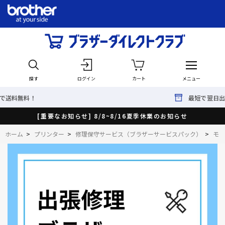
探す
ログイン
カート
メニュー
最短で翌日出荷！
[重要なお知らせ] 8/8~8/16夏季休業のお知らせ
ホーム
>
プリンター
>
修理保守サービス（ブラザーサービスパック）
>
モノ