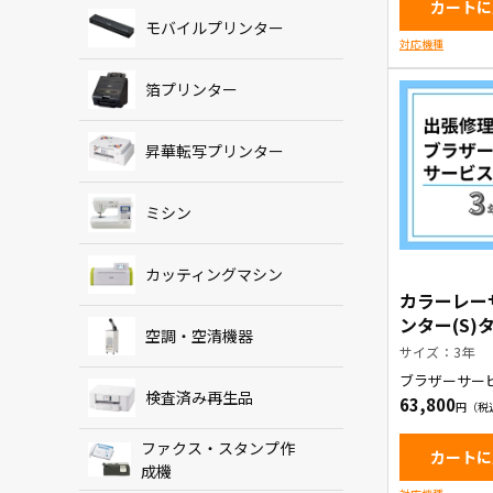
カートに
モバイルプリンター
対応機種
箔プリンター
昇華転写プリンター
ミシン
カッティングマシン
カラーレー
ンター(S)
空調・空清機器
期交換部品
サイズ：3年
修理ブラザ
ブラザーサー
スパック3
検査済み再生品
63,800
ファクス・スタンプ作
カートに
成機