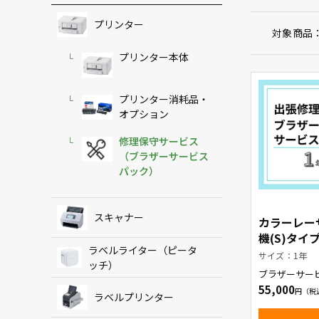
プリンター
対象商品
プリンター本体
プリンター消耗品・
オプション
修理保守サービス
（ブラザーサービス
パック）
スキャナー
カラーレー
機(S)タイ
ラベルライター（ピータ
換部品有）
サイズ：1年
ッチ）
ブラザーサ
ブラザーサー
ック1年
55,000
ラベルプリンター