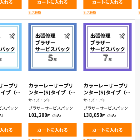
入れる
カートに入れる
カートに入れる
対応機種
対応機種
ザープリ
カラーレーザープリ
カラーレーザープリ
タイプ（定
ンター(S)タイプ（定
ンター(S)タイプ（定
有）出張
期交換部品有）出張
期交換部品有）出張
サイズ：5年
サイズ：7年
ーサービ
修理ブラザーサービ
修理ブラザーサービ
ビスパック
ブラザーサービスパック
ブラザーサービスパック
年
スパック5年
スパック7年
101,200
138,050
入れる
カートに入れる
カートに入れる