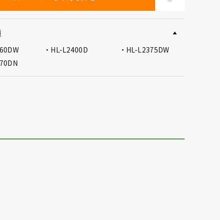
種
460DW
HL-L2400D
HL-L2375DW
370DN