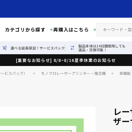
カテゴリから探す
再購入はこちら
製品本体は14日間使用しても
選べる延長保証！サービスパック
返品・交換可能！
[重要なお知らせ] 8/8~8/16夏季休業のお知らせ
サービスパック）
>
モノクロレーザープリンター・複合機
>
単機能
レー
ザー