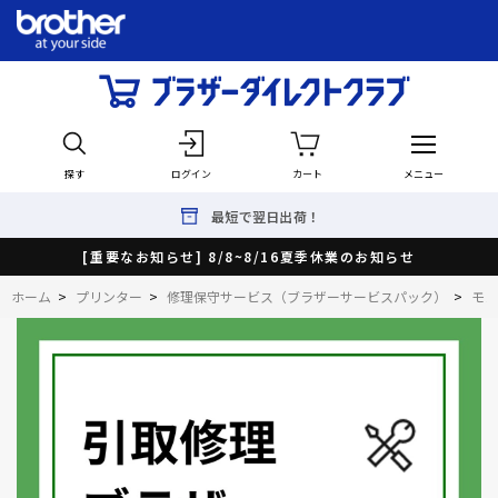
探す
ログイン
カート
メニュー
最短で翌日出荷！
[重要なお知らせ] 8/8~8/16夏季休業のお知らせ
ホーム
>
プリンター
>
修理保守サービス（ブラザーサービスパック）
>
モノ