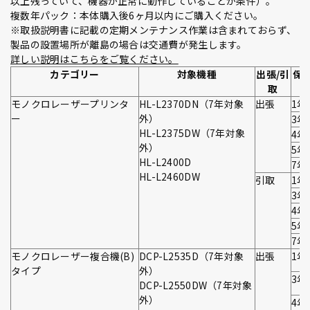
以上残っていて、機器が正常に動作していることが条件）。
複数年パック：本体購入後6ヶ月以内にご購入ください。
※取扱説明書に記載の定期メンテナンス作業は含まれておらず、
製品の設置場所が離島の場合は交通費が発生します。
詳しい説明はこちらをご覧ください。
カテゴリー
対象機種
出張/引
保
取
モノクロレーザープリンタ
HL-L2370DN（7年対象
出張
1年
ー
外）
3年
HL-L2375DW（7年対象
4年
外）
5年
HL-L2400D
7年
HL-L2460DW
引取
1年
3年
4年
5年
7年
モノクロレーザー複合機(B)
DCP-L2535D（7年対象
出張
1年
タイプ
外）
3年
DCP-L2550DW（7年対象
外）
4年