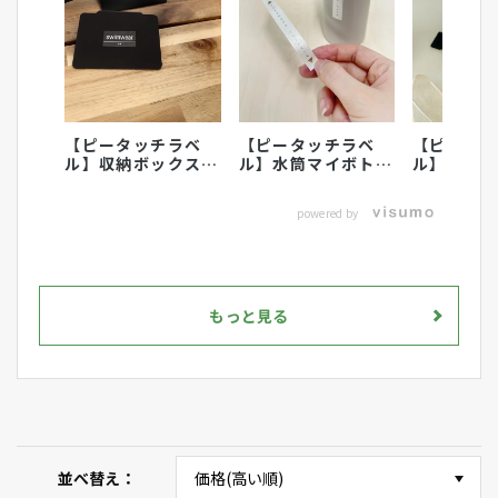
【ピータッチラベ
【ピータッチラベ
【ピータ
ル】収納ボックスの
ル】水筒マイボトル
ル】こど
ラベリングにおすす
のラベリング活用術
に名前付
め
powered by
もっと見る
並べ替え