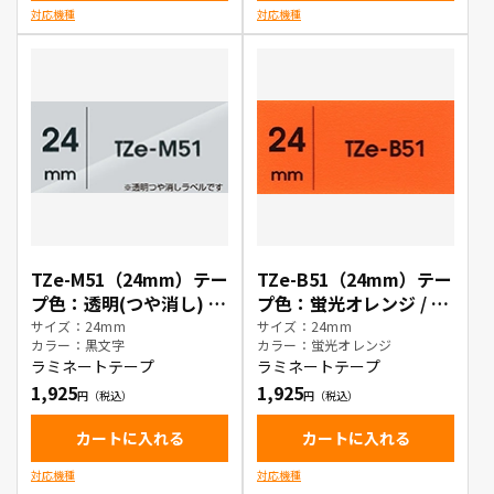
対応機種
対応機種
TZe-M51（24mm）テー
TZe-B51（24mm）テー
プ色：透明(つや消し) /
プ色：蛍光オレンジ / 黒
黒文字
文字
サイズ：24mm
サイズ：24mm
カラー：黒文字
カラー：蛍光オレンジ
ラミネートテープ
ラミネートテープ
1,925
1,925
カートに入れる
カートに入れる
対応機種
対応機種