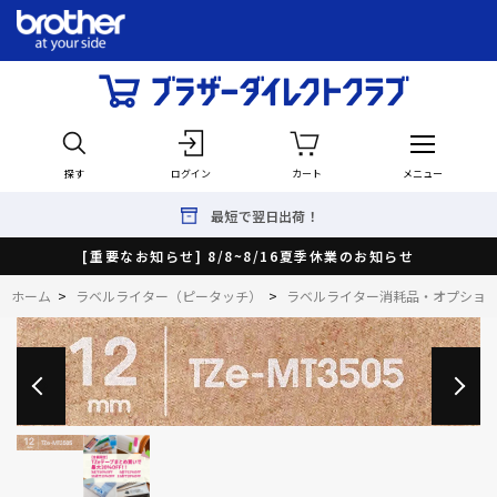
探す
ログイン
カート
メニュー
最短で翌日出荷！
[重要なお知らせ] 8/8~8/16夏季休業のお知らせ
ホーム
>
ラベルライター（ピータッチ）
>
ラベルライター消耗品・オプショ