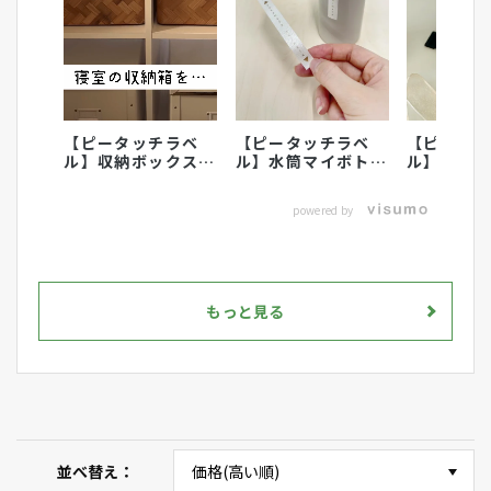
【ピータッチラベ
【ピータッチラベ
【ピータ
ル】収納ボックスの
ル】水筒マイボトル
ル】こど
ラベリングにおすす
のラベリング活用術
に名前付
め
powered by
もっと見る
並べ替え