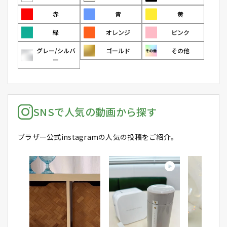
赤
青
黄
緑
オレンジ
ピンク
グレー/シルバ
ゴールド
その他
ー
SNSで人気の動画から探す
ブラザー公式instagramの人気の投稿をご紹介。