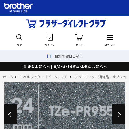
探す
ログイン
カート
メニュー
最短で翌日出荷！
[重要なお知らせ] 8/8~8/16夏季休業のお知らせ
ホーム
>
ラベルライター（ピータッチ）
>
ラベルライター消耗品・オプショ