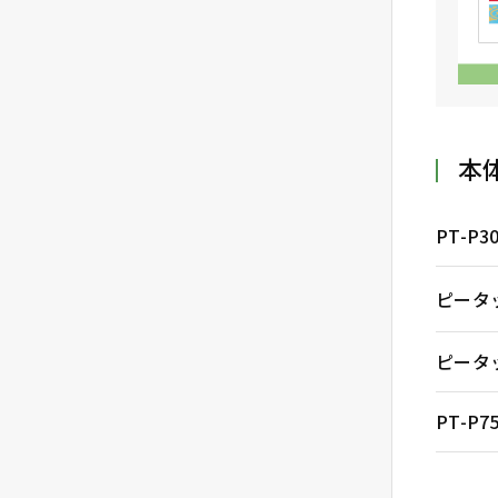
本
PT-P3
ピータ
ピータッ
PT-P7