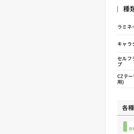
種
ラミネ
キャラ
セルフ
プ
CZテー
用)
各