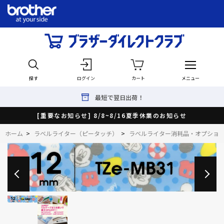
探す
ログイン
カート
メニュー
最短で翌日出荷！
[重要なお知らせ] 8/8~8/16夏季休業のお知らせ
ホーム
>
ラベルライター（ピータッチ）
>
ラベルライター消耗品・オプショ