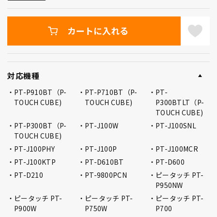
カートに入れる
対応機種
PT-P910BT（P-
PT-P710BT（P-
PT-
TOUCH CUBE)
TOUCH CUBE)
P300BTLT（P-
TOUCH CUBE)
PT-P300BT（P-
PT-J100W
PT-J100SNL
TOUCH CUBE)
PT-J100PHY
PT-J100P
PT-J100MCR
PT-J100KTP
PT-D610BT
PT-D600
PT-D210
PT-9800PCN
ピータッチ PT-
P950NW
ピータッチ PT-
ピータッチ PT-
ピータッチ PT-
P900W
P750W
P700