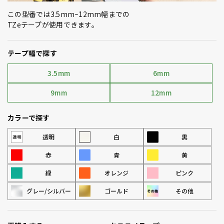
この型番では3.5mm~12mm幅までの
TZeテープが使用できます。
テープ幅で探す
3.5mm
6mm
9mm
12mm
カラーで探す
透明
白
黒
赤
青
黄
緑
オレンジ
ピンク
グレー/シルバー
ゴールド
その他