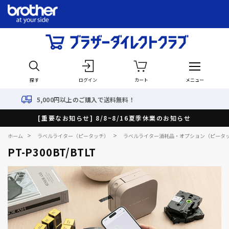
探す
ログイン
カート
メニュー
購入で送料無料！
最短で翌日
[重要なお知らせ] 8/8~8/16夏季休業のお知らせ
>
>
ホーム
ラベルライター（ピータッチ）
ラベルライター消耗品・オプション（ピータ
PT-P300BT/BTLT