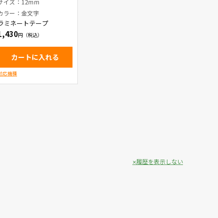
消し) / 金文字
サイズ：12mm
カラー：金文字
ラミネートテープ
1,430
カートに入れる
対応機種
履歴を表示しない