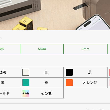
す
mm
6mm
9mm
透明
白
黒
黄
緑
オレンジ
ールド
その他