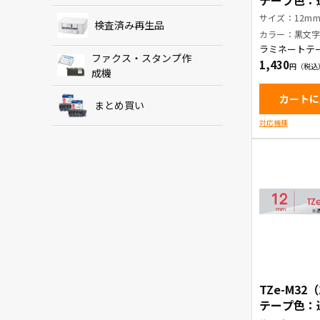
テープ色：
消し) / 黒
サイズ：12m
検査済み再生品
カラー：黒文
ラミネートテ
ファクス・スタンプ作
1,430
成機
カートに
まとめ買い
対応機種
TZe-M32
テープ色：