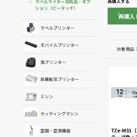
再購入する
ラベルライター消耗品・オプ
ション（ピータッチ）
再購入
ラベルプリンター
モバイルプリンター
対象商品
箔プリンター
昇華転写プリンター
ミシン
カッティングマシン
TZe-M31
空調・空清機器