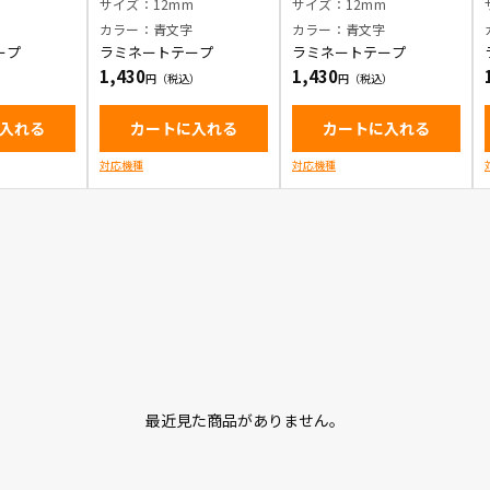
赤文字
文字
消し) / 青文字
m
サイズ：12mm
サイズ：12mm
字
カラー：青文字
カラー：青文字
ープ
ラミネートテープ
ラミネートテープ
1,430
1,430
入れる
カートに入れる
カートに入れる
対応機種
対応機種
最近見た商品がありません。