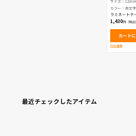
消し) / 
サイズ：12m
カラー：赤文
ラミネートテ
1,430
カートに
対応機種
最近チェックしたアイテム