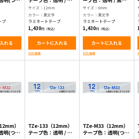
透明(つや
テープ色：透明 / 黒
ープ色：透明 / 黒文
文字
文字
字
m
サイズ：12mm
サイズ：6mm
字
カラー：黒文字
カラー：黒文字
ープ
ラミネートテープ
ラミネートテープ
1,430
1,430
入れる
カートに入れる
カートに入れる
対応機種
対応機種
（12mm）
TZe-133（12mm）
TZe-M33（12mm）
透明(つや
テープ色：透明 / 青
テープ色：透明(つや