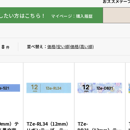
おススメテー
したい方はこちら！
マイページ：購入履歴
8
：
並べ替え：
価格(安い順)
価格(高い順)
件
（9mm）テ
TZe-RL34（12mm）
TZe-