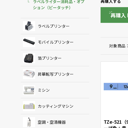
再購入する
ラベルライター消耗品・オプ
ション（ピータッチ）
再購入
ラベルプリンター
モバイルプリンター
対象商品
箔プリンター
昇華転写プリンター
ミシン
カッティングマシン
TZe-521
空調・空清機器