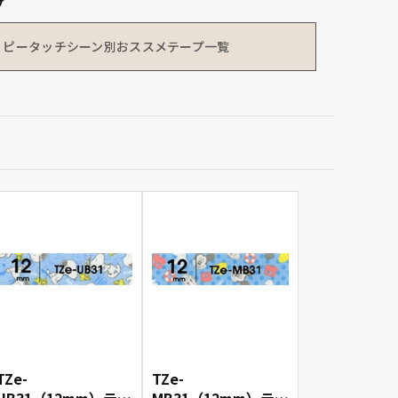
プ
ピータッチシーン別
おススメテープ一覧
TZe-
TZe-