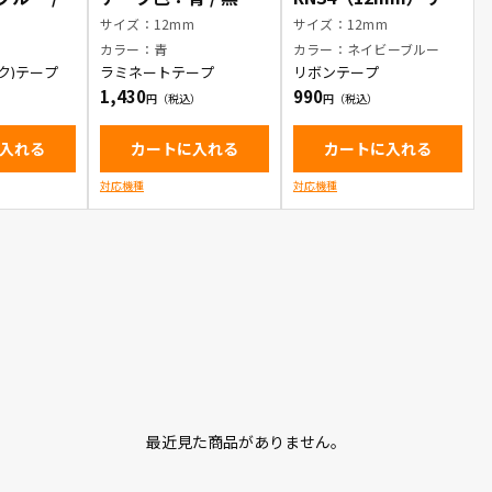
字
ンテープ テープ
m
サイズ：12mm
サイズ：12mm
色：ネイビーブルー /
ー
カラー：青
カラー：ネイビーブルー
金文字
ク)テープ
ラミネートテープ
リボンテープ
1,430
990
入れる
カートに入れる
カートに入れる
対応機種
対応機種
最近見た商品がありません。