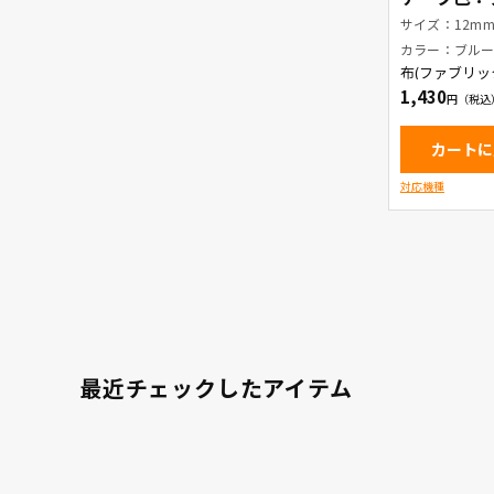
青文字
サイズ：12m
カラー：ブル
布(ファブリッ
1,430
カートに
対応機種
最近チェックしたアイテム