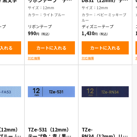
/ 黒文字
リボンテープ テー
DB31（12mm）テー
プ色：ライトブルー /
プ色：ベビーミッキ
サイズ：12mm
サイズ：12mm
金文字
ーブルー / 黒文字
カラー：ライトブルー
カラー：ベビーミッキーブ
ルー
ープ
リボンテープ
ディズニーテープ
990
1,430
入れる
カートに入れる
カートに入れる
対応機種
対応機種
3（12mm）
TZe-531（12mm）
TZe-
ルー /
テープ色：青 / 黒文
RN34（12mm）リボ