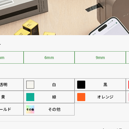
す
mm
6mm
9mm
透明
白
黒
黄
緑
オレンジ
ールド
その他