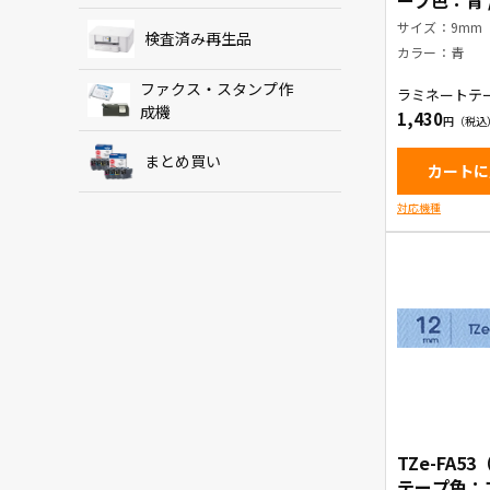
ープ色：青 
サイズ：9mm
検査済み再生品
カラー：青
ファクス・スタンプ作
ラミネートテ
成機
1,430
まとめ買い
カートに
対応機種
TZe-FA5
テープ色：ブ