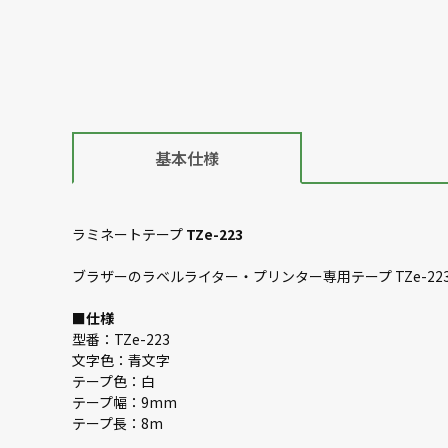
基本仕様
ラミネートテープ
TZe-223
ブラザーのラベルライター・プリンター専用テープ TZe-223
■
仕様
型番：TZe-223
文字色：青文字
テープ色：白
テープ幅：9mm
テープ長：8m