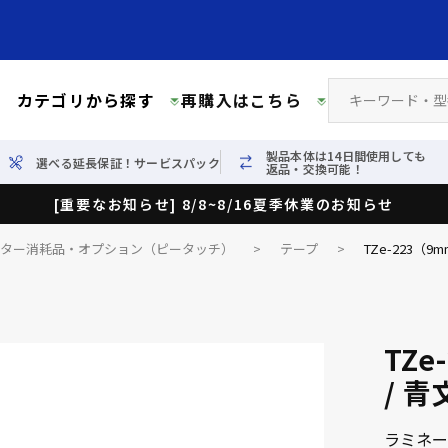
カテゴリから探す
再購入はこちら
製品本体は14日間使用しても
選べる延長保証！サービスパック
返品・交換可能！
[重要なお知らせ] 8/8~8/16夏季休業のお知らせ
イター消耗品・オプション（ピータッチ）
>
テープ
>
TZe-223（
TZ
/ 青
ラミネー