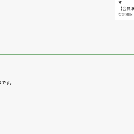
す
【会員限
有効期限：20
 です。