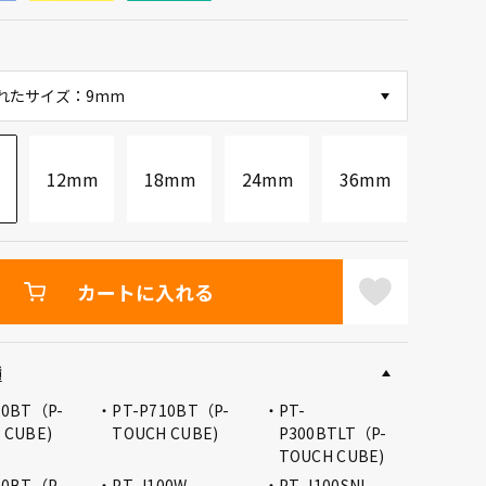
れたサイズ：9mm
12mm
18mm
24mm
36mm
カートに入れる
種
10BT（P-
PT-P710BT（P-
PT-
 CUBE)
TOUCH CUBE)
P300BTLT（P-
TOUCH CUBE)
00BT（P-
PT-J100W
PT-J100SNL