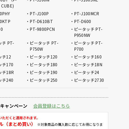
 CUBE)
00PHY
PT-J100P
PT-J100MCR
00KTP
PT-D610BT
PT-D600
10
PT-9800PCN
ピータッチ PT-
P950NW
チ PT-
ピータッチ PT-
ピータッチ PT-
P750W
P700
ッチ12
ピータッチ120
ピータッチ160
チ170
ピータッチ180
ピータッチ18N
チ18R
ピータッチ190
ピータッチ24
チ240
ピータッチ250
ピータッチ2730
定キャンペーン
会員登録はこちら
いただくと適用されます。
ル（まとめ買い）
※対象商品の購入数に応じてお得になりま