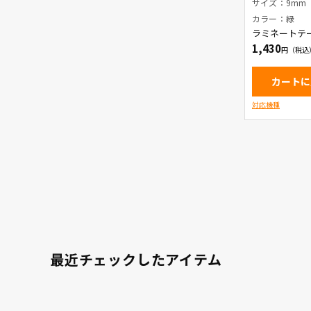
サイズ：9mm
カラー：緑
ラミネートテ
1,430
カートに
対応機種
最近チェックしたアイテム