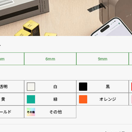
す
mm
6mm
9mm
透明
白
黒
黄
緑
オレンジ
ールド
その他