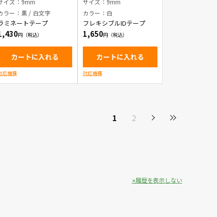
字
サイズ：9mm
サイズ：9mm
カラー：黒 / 白文字
カラー：白
ラミネートテープ
フレキシブルIDテープ
1,430
1,650
カートに入れる
カートに入れる
対応機種
対応機種
1
2
履歴を表示しない