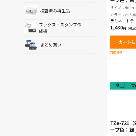
ープ色：白 
サイズ：9mm
検査済み再生品
カラー：白 / 
ラミネートテ
ファクス・スタンプ作
1,430
成機
カートに
まとめ買い
対応機種
TZe-721
ープ色：緑 