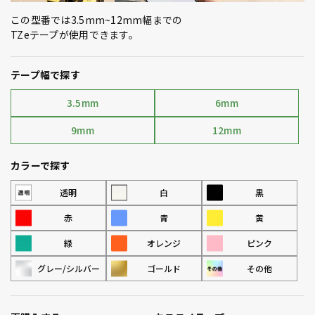
この型番では3.5mm~12mm幅までの
TZeテープが使用できます。
テープ幅で探す
3.5mm
6mm
9mm
12mm
カラーで探す
透明
白
黒
赤
青
黄
緑
オレンジ
ピンク
グレー/シルバー
ゴールド
その他