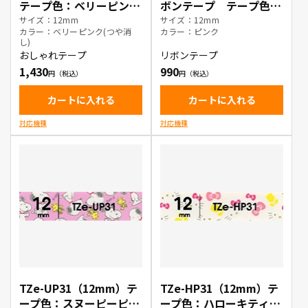
テープ色：ベリーピンク
ボンテープ テープ色：
(つや消し) / 白文字
ピンク / 金文字
サイズ：12mm
サイズ：12mm
カラー：ベリーピンク(つや消
カラー：ピンク
し)
おしゃれテープ
リボンテープ
1,430
990
カートに入れる
カートに入れる
対応機種
対応機種
TZe-UP31（12mm）テ
TZe-HP31（12mm）テ
ープ色：スヌーピーピン
ープ色：ハローキティピ