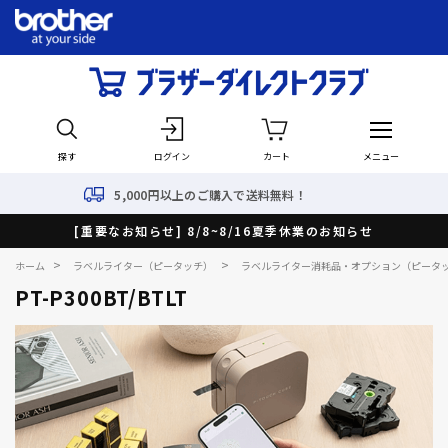
探す
ログイン
カート
メニュー
00円以上のご購入で送料無料！
[重要なお知らせ] 8/8~8/16夏季休業のお知らせ
>
>
ホーム
ラベルライター（ピータッチ）
ラベルライター消耗品・オプション（ピータ
PT-P300BT/BTLT