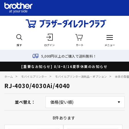
探す
ログイン
カート
メニュー
5,000円以上のご購入で送料無料！
[重要なお知らせ] 8/8~8/16夏季休業のお知らせ
>
>
>
ホーム
モバイルプリンター
モバイルプリンター消耗品・オプション
本体の型
RJ-4030/4030Ai/4040
並べ替え
8
件あります