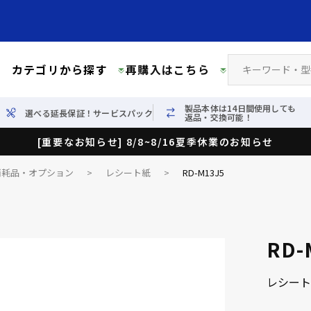
カテゴリから探す
再購入はこちら
製品本体は14日間使用しても
選べる延長保証！サービスパック
返品・交換可能！
[重要なお知らせ] 8/8~8/16夏季休業のお知らせ
消耗品・オプション
>
レシート紙
>
RD-M13J5
RD-
レシート