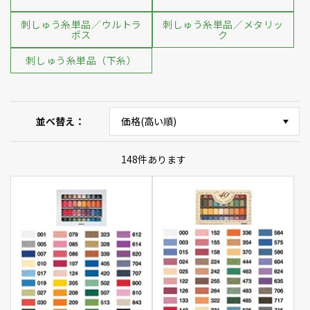
刺しゅう糸単品／ウルトラ
刺しゅう糸単品／メタリッ
ポス
ク
刺しゅう糸単品（下糸）
並べ替え
148
件あります