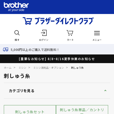
探す
ログイン
カート
メニュー
料無料！
最短で翌日出荷！
[重要なお知らせ] 8/8~8/16夏季休業のお知らせ
>
>
>
ホーム
ミシン
ミシン消耗品・オプション
刺しゅう糸
刺しゅう糸
カテゴリを見る
刺しゅう糸単品／カントリ
刺しゅう糸セット
ー