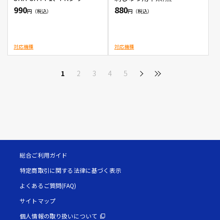
対応の刺しゅう用下糸90番
990
880
対応機種
対応機種
1
2
3
4
5
総合ご利用ガイド
特定商取引に関する法律に基づく表示
よくあるご質問(FAQ)
サイトマップ
個人情報の取り扱いについて