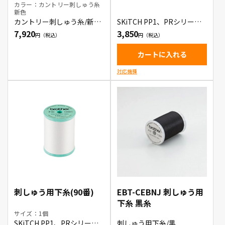
カラー：カントリー刺しゅう糸
新色
カントリー刺しゅう糸/新色
SKiTCH PP1、PRシリーズ
21色セット
対応の刺しゅう用下糸90
7,920
3,850
番 5個入り
カートに入れる
対応機種
刺しゅう用下糸(90番)
EBT-CEBNJ 刺しゅう用
下糸 黒糸
サイズ：1個
SKiTCH PP1、PRシリーズ
刺しゅう用下糸/黒