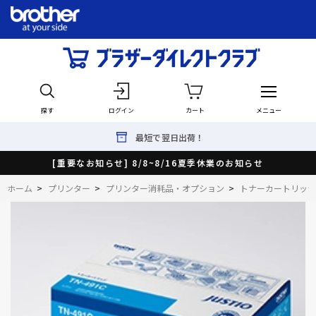
探す
ログイン
カート
メニュー
最短で翌日出荷！
[重要なお知らせ] 8/8~8/16夏季休業のお知らせ
ホーム
>
プリンター
>
プリンター消耗品・オプション
>
トナーカートリッジ