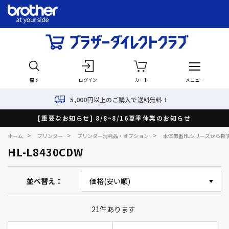
探す
ログイン
カート
メニュー
5,000円以上のご購入で送料無料！
[重要なお知らせ] 8/8~8/16夏季休業のお知らせ
>
>
>
ホーム
プリンター
プリンター消耗品・オプション
本体型番HLシリーズから探
HL-L8430CDW
並べ替え
21
件あります