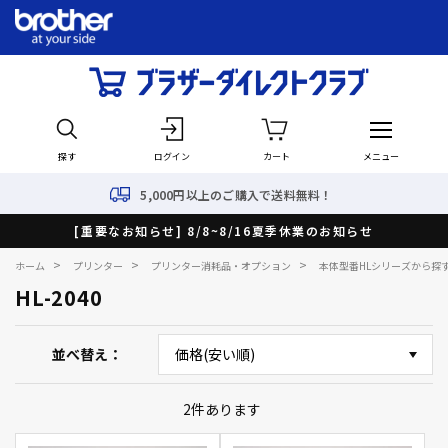
探す
ログイン
カート
メニュー
5,000円以上のご購入で送料無料！
[重要なお知らせ] 8/8~8/16夏季休業のお知らせ
>
>
>
ホーム
プリンター
プリンター消耗品・オプション
本体型番HLシリーズから探
HL-2040
並べ替え
2
件あります