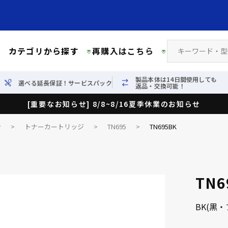
カテゴリから探す
再購入はこちら
製品本体は14日間使用しても
選べる延長保証！サービスパック
返品・交換可能！
[重要なお知らせ] 8/8~8/16夏季休業のお知らせ
ン
>
トナーカートリッジ
>
TN695
>
TN695BK
TN6
BK(黒