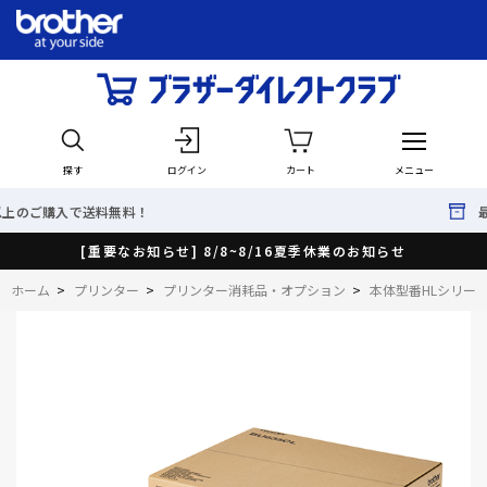
探す
ログイン
カート
メニュー
料無料！
最短で翌日出荷！
[重要なお知らせ] 8/8~8/16夏季休業のお知らせ
ホーム
>
プリンター
>
プリンター消耗品・オプション
>
本体型番HLシリー