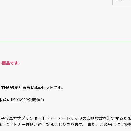
い商品です。
TN695まとめ買い4本セット
です。
4 JIS X6932公表値*)
）規格（カラー電子写真方式プリンター用トナーカートリッジの印刷枚数を測定
場合にはトナー寿命が短くなることがあります。 また、この場合には複