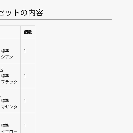
セットの内容
個数
：標準
1
：シアン
BK
：標準
1
：ブラック
M
：標準
1
：マゼンタ
：標準
1
：イエロー