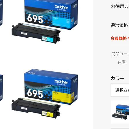
お徳用ま
通常価格
会員価格 4
商品コー
在庫
カラー
選択さ