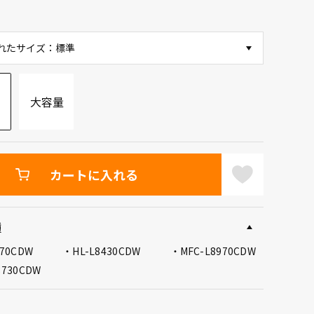
れたサイズ：標準
大容量
カートに入れる
種
570CDW
HL-L8430CDW
MFC-L8970CDW
8730CDW