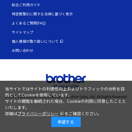
総合ご利用ガイド
特定商取引に関する法律に基づく表示
よくあるご質問(FAQ)
サイトマップ
個人情報の取り扱いについて
お問い合わせ
当サイトではサイトの利便性向上およびトラフィックの分析を目
的としてCookieを使用しています。
©1995-
2026
Brother Industries, Ltd. / Brother Sales, Ltd. All Rights Reserved.
サイトの閲覧を継続された場合、Cookieの利用に同意したことと
いたします。
詳細は
プライバシーポリシー
をご確認ください。
承諾する