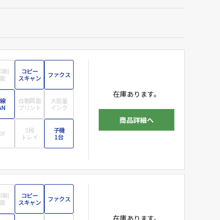
印刷
コピー
ファクス
能
スキャン
在庫あります。
線
自動両面
大容量
AN
プリント
インク
商品詳細へ
2段
子機
DF
トレイ
1台
印刷
コピー
ファクス
能
スキャン
在庫あります。