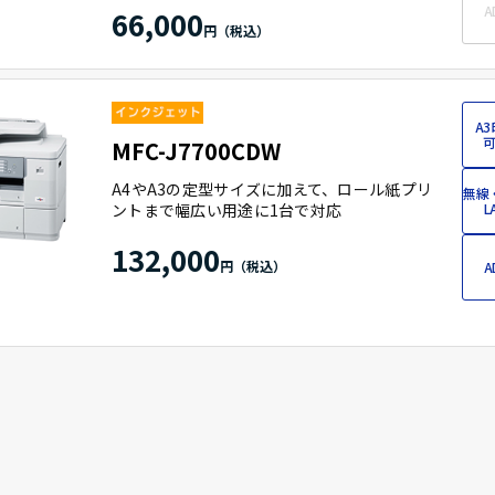
A
66,000
A3
可
MFC-J7700CDW
A4やA3の定型サイズに加えて、ロール紙プリ
無線
ントまで幅広い用途に1台で対応
L
132,000
A