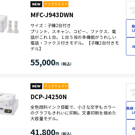
A3
可
MFC-J943DWN
サイズ：子機2台付き
無
L
プリント、スキャン、コピー、ファクス、電
話がこれ１台。１台５役の多機能がうれしい
電話・ファクス付きモデル。【子機2台付きモ
A
デル】
55,000
A3
可
DCP-J4250N
全色顔料インク搭載で、小さな文字もカラー
無線
のグラフもきれいに印刷。文書印刷を極めた
L
大容量モデル。
A
41,800