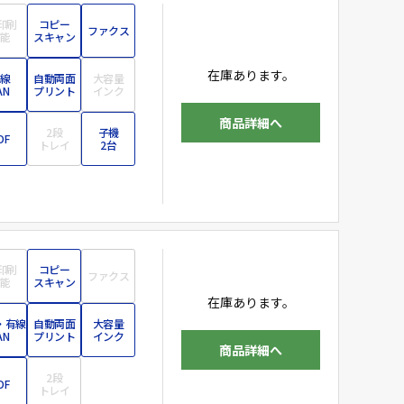
印刷
コピー
ファクス
能
スキャン
在庫あります。
線
自動両面
大容量
AN
プリント
インク
商品詳細へ
2段
子機
DF
トレイ
2台
印刷
コピー
ファクス
能
スキャン
在庫あります。
・有線
自動両面
大容量
AN
プリント
インク
商品詳細へ
2段
DF
トレイ