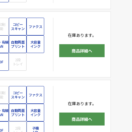
印刷
コピー
ファクス
能
スキャン
在庫あります。
・有線
自動両面
大容量
AN
プリント
インク
商品詳細へ
2段
DF
トレイ
印刷
コピー
ファクス
能
スキャン
在庫あります。
・有線
自動両面
大容量
AN
プリント
インク
商品詳細へ
2段
子機
DF