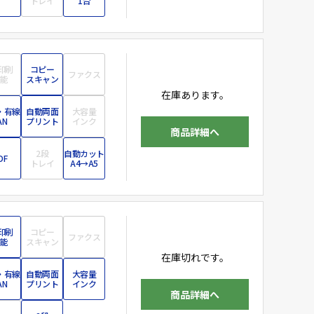
トレイ
1台
印刷
コピー
ファクス
能
スキャン
在庫あります。
・有線
自動両面
大容量
AN
プリント
インク
商品詳細へ
2段
自動カット
DF
トレイ
A4→A5
印刷
コピー
ファクス
能
スキャン
在庫切れです。
・有線
自動両面
大容量
AN
プリント
インク
商品詳細へ