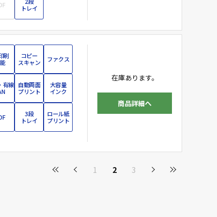
2段
DF
トレイ
印刷
コピー
ファクス
能
スキャン
在庫あります。
・有線
自動両面
大容量
AN
プリント
インク
商品詳細へ
3段
ロール紙
DF
トレイ
プリント
1
2
3