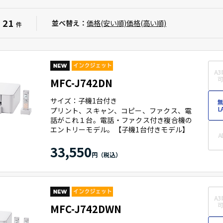
21
：
並べ替え：
価格(安い順)
価格(高い順)
件
A3
可
MFC-J742DN
サイズ：子機1台付き
無
L
プリント、スキャン、コピー、ファクス、電
話がこれ１台。電話・ファクス付き複合機の
エントリーモデル。【子機1台付きモデル】
A
33,550
A3
可
MFC-J742DWN