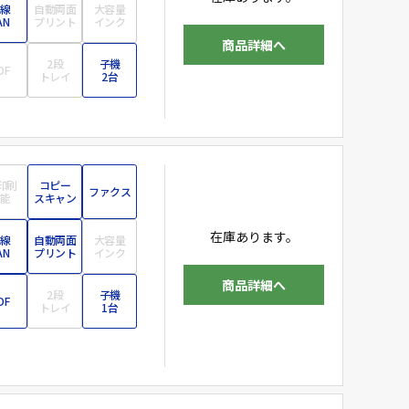
線
自動両面
大容量
AN
プリント
インク
商品詳細へ
2段
子機
DF
トレイ
2台
印刷
コピー
ファクス
能
スキャン
在庫あります。
線
自動両面
大容量
AN
プリント
インク
商品詳細へ
2段
子機
DF
トレイ
1台