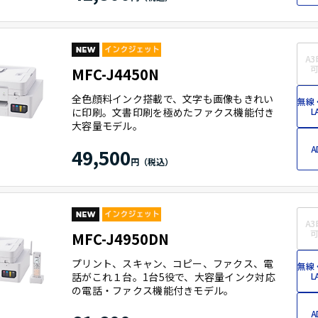
A3
可
MFC-J4450N
全色顔料インク搭載で、文字も画像もきれい
無線
に印刷。文書印刷を極めたファクス機能付き
L
大容量モデル。
A
49,500
A3
可
MFC-J4950DN
プリント、スキャン、コピー、ファクス、電
無線
話がこれ１台。1台5役で、大容量インク対応
L
の電話・ファクス機能付きモデル。
A