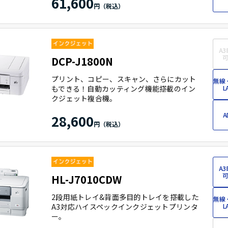
61,600
A3
可
DCP-J1800N
プリント、コピー、スキャン、さらにカット
無線
もできる！自動カッティング機能搭載のイン
L
クジェット複合機。
A
28,600
A3
可
HL-J7010CDW
2段用紙トレイ&背面多目的トレイを搭載した
無線
A3対応ハイスペックインクジェットプリンタ
L
ー。