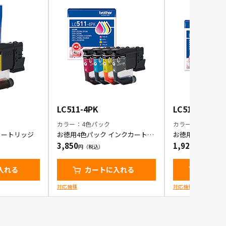
LC511-4PK
LC511BK-2PK
カラー：4色パック
カラー：ブラック 
カートリッジ
お徳用4色パック インクカートリ
お徳用BK(黒・ブ
ッジ
ク インクカート
3,850
1,925
入れる
カートに入れる
カート
対応機種
対応機種