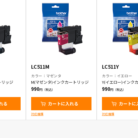
LC511M
LC511Y
カラー：マゼンタ
カラー：イエロー
トリッジ
M(マゼンタ)インクカートリッジ
Y(イエロー)インク
990
990
れる
カートに入れる
カートに
対応機種
対応機種