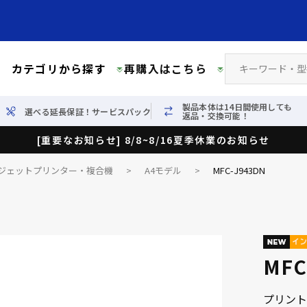
カテゴリから探す
再購入はこちら
製品本体は14日間使用しても
選べる延長保証！サービスパック
返品・交換可能！
[重要なお知らせ] 8/8~8/16夏季休業のお知らせ
ジェットプリンター・複合機
>
A4モデル
>
MFC-J943DN
MFC
プリント