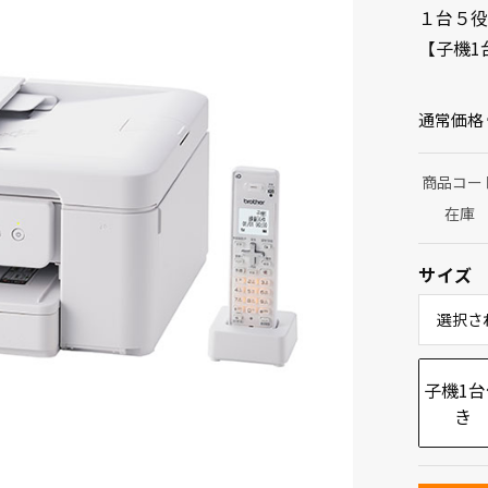
１台５役
【子機1
通常価格
商品コー
在庫
サイズ
選択さ
子機1台
き