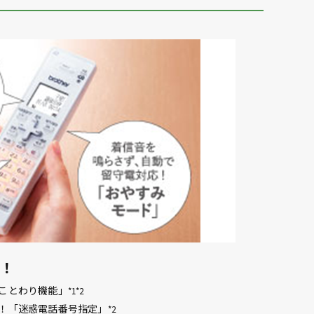
能！
ことわり機能」
*1*2
！「迷惑電話番号指定」
*2