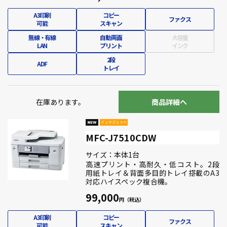
A3印刷
コピー
ファクス
可能
スキャン
無線・有線
自動両面
大容量
LAN
プリント
インク
2段
ADF
トレイ
在庫あります。
商品詳細へ
MFC-J7510CDW
サイズ：本体1台
高速プリント・高耐久・低コスト。2段
用紙トレイ＆背面多目的トレイ搭載のA3
対応ハイスペック複合機。
99,000
A3印刷
コピー
ファクス
可能
スキャン