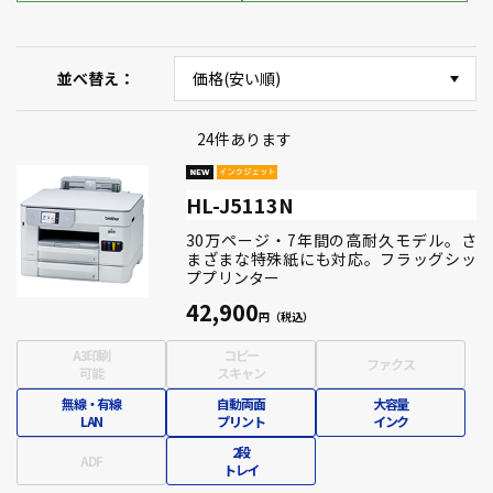
並べ替え
24
件あります
HL-J5113N
30万ページ・7年間の高耐久モデル。さ
まざまな特殊紙にも対応。フラッグシッ
ププリンター
42,900
A3印刷
コピー
ファクス
可能
スキャン
無線・有線
自動両面
大容量
LAN
プリント
インク
2段
ADF
トレイ