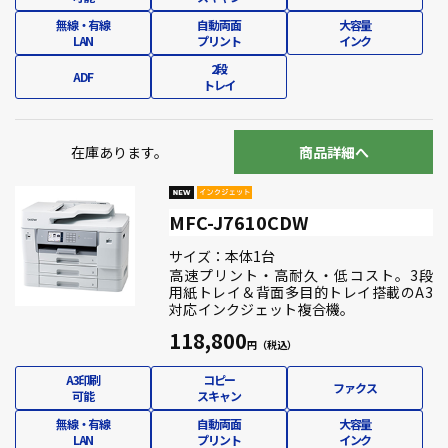
無線・有線
自動両面
大容量
LAN
プリント
インク
2段
ADF
トレイ
在庫あります。
商品詳細へ
MFC-J7610CDW
サイズ：本体1台
高速プリント・高耐久・低コスト。3段
用紙トレイ＆背面多目的トレイ搭載のA3
対応インクジェット複合機。
118,800
A3印刷
コピー
ファクス
可能
スキャン
無線・有線
自動両面
大容量
LAN
プリント
インク