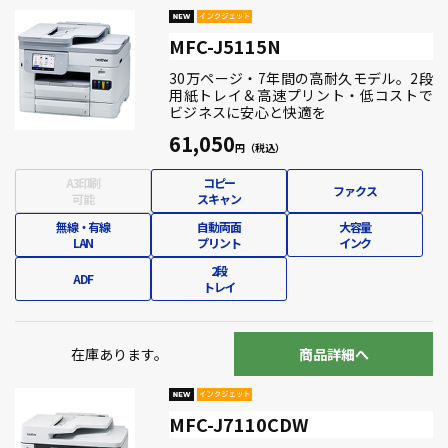
MFC-J5115N
30万ページ・7年間の高耐久モデル。2段
用紙トレイ＆高速プリント・低コストで
ビジネスに安心と快適を
61,050
A3印刷
コピー
ファクス
可能
スキャン
無線・有線
自動両面
大容量
LAN
プリント
インク
2段
ADF
トレイ
在庫あります。
商品詳細へ
MFC-J7110CDW