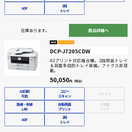
3段
ADF
トレイ
在庫あります。
商品詳細へ
DCP-J7205CDW
A3プリント対応複合機。2段用紙トレイ
＆背面多目的トレイ装備。ファクス非搭
載。
50,050
A3印刷
コピー
ファクス
可能
スキャン
無線・有線
自動両面
大容量
LAN
プリント
インク
2段
ADF
トレイ