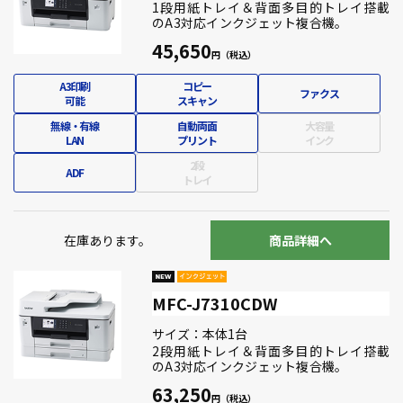
1段用紙トレイ＆背面多目的トレイ搭載
のA3対応インクジェット複合機。
45,650
A3印刷
コピー
ファクス
可能
スキャン
無線・有線
自動両面
大容量
LAN
プリント
インク
2段
ADF
トレイ
在庫あります。
商品詳細へ
MFC-J7310CDW
サイズ：本体1台
2段用紙トレイ＆背面多目的トレイ搭載
のA3対応インクジェット複合機。
63,250