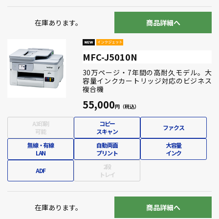
在庫あります。
商品詳細へ
MFC-J5010N
30万ページ・7年間の高耐久モデル。大
容量インクカートリッジ対応のビジネス
複合機
55,000
A3印刷
コピー
ファクス
可能
スキャン
無線・有線
自動両面
大容量
LAN
プリント
インク
2段
ADF
トレイ
在庫あります。
商品詳細へ