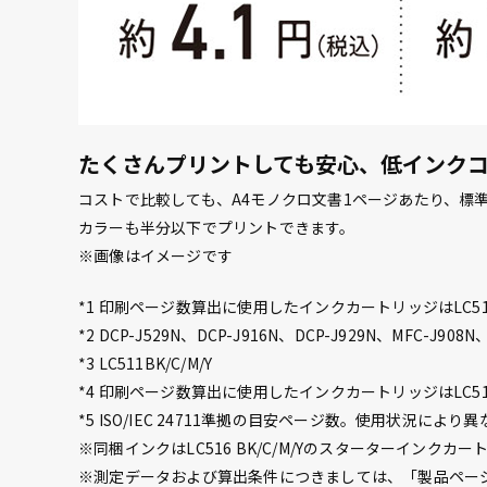
たくさんプリントしても安心、低インク
コストで比較しても、A4モノクロ文書1ページあたり、標
カラーも半分以下でプリントできます。
※画像はイメージです
*1 印刷ページ数算出に使用したインクカートリッジはLC51
*2 DCP-J529N、DCP-J916N、DCP-J929N、MFC-J908
*3 LC511BK/C/M/Y
*4 印刷ページ数算出に使用したインクカートリッジはLC516XL
*5 ISO/IEC 24711準拠の目安ページ数。使用状況により
※同梱インクはLC516 BK/C/M/Yのスターターインクカ
※測定データおよび算出条件につきましては、「製品ペー