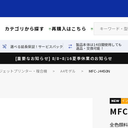
カテゴリから探す
再購入はこちら
製品本体は14日間使用しても
選べる延長保証！サービスパック
返品・交換可能！
[重要なお知らせ] 8/8~8/16夏季休業のお知らせ
ジェットプリンター・複合機
>
A4モデル
>
MFC-J4450N
MFC
全色顔料