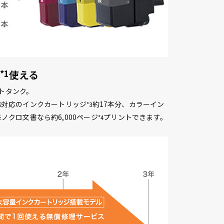
*1
使える
トタンク。
対応のインクカートリッジ
約17本分、カラーイン
2
*3
ノクロ文書なら約6,000ページ
プリントできます。
*4