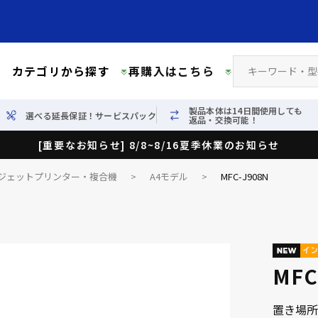
カテゴリから探す
再購入はこちら
製品本体は14日間使用しても
選べる延長保証！サービスパック
返品・交換可能！
[重要なお知らせ] 8/8~8/16夏季休業のお知らせ
ジェットプリンター・複合機
>
A4モデル
>
MFC-J908N
MFC
置き場所