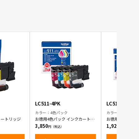
LC511-4PK
LC511BK-2PK
カラー：4色パック
カラー：ブラック 
カートリッジ
お徳用4色パック インクカートリ
お徳用BK(黒・ブ
ッジ
ク インクカート
3,850
1,925