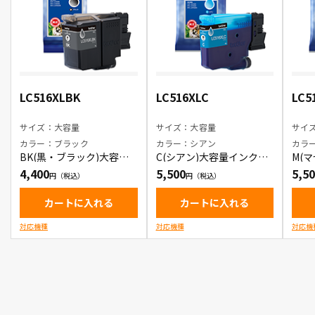
LC516XLBK
LC516XLC
LC5
サイズ：大容量
サイズ：大容量
サイ
カラー：ブラック
カラー：シアン
カラ
BK(黒・ブラック)大容量
C(シアン)大容量インクカ
M(
インクカートリッジ
ートリッジ
カー
4,400
5,500
5,5
カートに入れる
カートに入れる
対応機種
対応機種
対応機