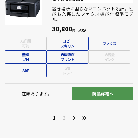
置き場所に困らないコンパクト設計。性
能も充実したファクス機能付標準モデ
ル。
30,800
A3印刷
コピー
ファクス
可能
スキャン
無線
自動両面
大容量
LAN
プリント
インク
2段
ADF
トレイ
在庫あります。
商品詳細へ
1
2