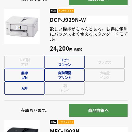
DCP-J929N-W
欲しい機能がちゃんとある。お得に便利
にバランスよく使えるスタンダードモデ
ル。
24,200
A3印刷
コピー
ファクス
可能
スキャン
無線
自動両面
大容量
LAN
プリント
インク
2段
ADF
トレイ
在庫あります。
商品詳細へ
MFC-J908N