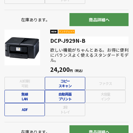
在庫あります。
商品詳細へ
DCP-J929N-B
欲しい機能がちゃんとある。お得に便利
にバランスよく使えるスタンダードモデ
ル。
24,200
A3印刷
コピー
ファクス
可能
スキャン
無線
自動両面
大容量
LAN
プリント
インク
2段
ADF
トレイ
在庫あります。
商品詳細へ