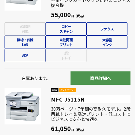
容量インクカートリッジ対応のビジネス
複合機
55,000
A3印刷
コピー
ファクス
可能
スキャン
無線・有線
自動両面
大容量
LAN
プリント
インク
2段
ADF
トレイ
在庫あります。
商品詳細へ
MFC-J5115N
30万ページ・7年間の高耐久モデル。2段
用紙トレイ＆高速プリント・低コストで
ビジネスに安心と快適を
61,050