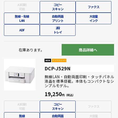
A3印刷
コピー
ファクス
可能
スキャン
無線・有線
自動両面
大容量
LAN
プリント
インク
2段
ADF
トレイ
在庫あります。
商品詳細へ
DCP-J529N
無線LAN・自動両面印刷・タッチパネル
液晶を標準搭載。本体もコンパクトなシ
ンプルモデル。
19,250
A3印刷
コピー
ファクス
可能
スキャン
無線
自動両面
大容量