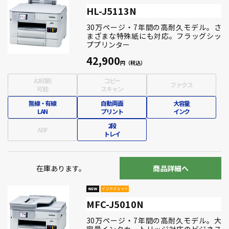
HL-J5113N
30万ページ・7年間の高耐久モデル。さ
まざまな特殊紙にも対応。フラッグシッ
ププリンター
42,900
A3印刷
コピー
ファクス
可能
スキャン
無線・有線
自動両面
大容量
LAN
プリント
インク
2段
ADF
トレイ
在庫あります。
商品詳細へ
MFC-J5010N
30万ページ・7年間の高耐久モデル。大