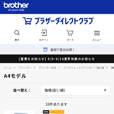
探す
ログイン
カート
メニュー
最短で翌日出荷！
[重要なお知らせ] 8/8~8/16夏季休業のお知らせ
>
>
>
>
ホーム
プリンター
プリンター本体
インクジェットプリンター・複合機
A
A4モデル
並べ替え
16
件あります