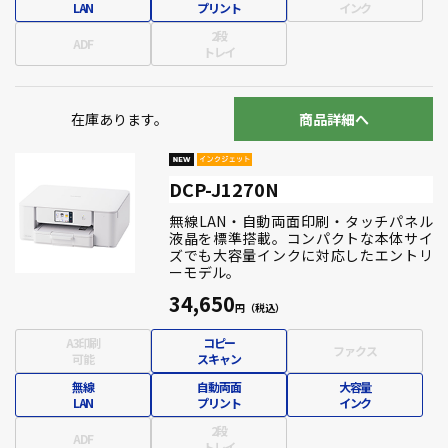
LAN
プリント
インク
2段
ADF
トレイ
在庫あります。
商品詳細へ
DCP-J1270N
無線LAN・自動両面印刷・タッチパネル
液晶を標準搭載。コンパクトな本体サイ
ズでも大容量インクに対応したエントリ
ーモデル。
34,650
A3印刷
コピー
ファクス
可能
スキャン
無線
自動両面
大容量
LAN
プリント
インク
2段
ADF
トレイ