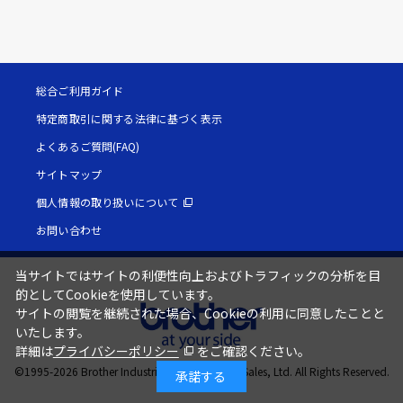
総合ご利用ガイド
特定商取引に関する法律に基づく表示
よくあるご質問(FAQ)
サイトマップ
個人情報の取り扱いについて
お問い合わせ
当サイトではサイトの利便性向上およびトラフィックの分析を目
的としてCookieを使用しています。
サイトの閲覧を継続された場合、Cookieの利用に同意したことと
いたします。
詳細は
プライバシーポリシー
をご確認ください。
©1995-
2026
Brother Industries, Ltd. / Brother Sales, Ltd. All Rights Reserved.
承諾する