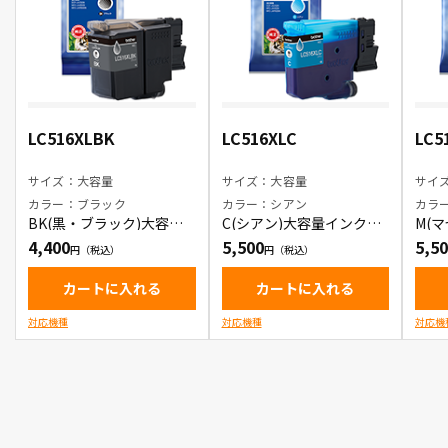
LC516XLBK
LC516XLC
LC5
サイズ：大容量
サイズ：大容量
サイ
カラー：ブラック
カラー：シアン
カラ
BK(黒・ブラック)大容量
C(シアン)大容量インクカ
M(
インクカートリッジ
ートリッジ
カー
4,400
5,500
5,5
カートに入れる
カートに入れる
対応機種
対応機種
対応機