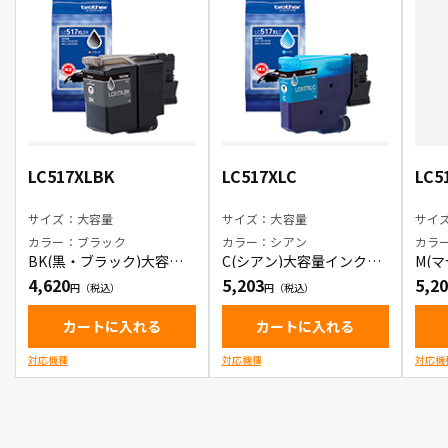
LC517XLBK
LC517XLC
LC5
サイズ：大容量
サイズ：大容量
サイ
カラー：ブラック
カラー：シアン
カラ
BK(黒・ブラック)大容量
C(シアン)大容量インクカ
M(
インクカートリッジ
ートリッジ
カー
4,620
5,203
5,2
カートに入れる
カートに入れる
対応機種
対応機種
対応機