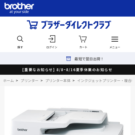
探す
ログイン
カート
メニュー
最短で翌日出荷！
[重要なお知らせ] 8/8~8/16夏季休業のお知らせ
ホーム
>
プリンター
>
プリンター本体
>
インクジェットプリンター・複合機