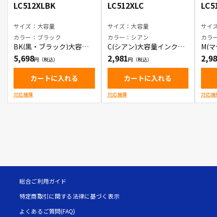
LC512XLBK
LC512XLC
LC5
サイズ：大容量
サイズ：大容量
サイ
カラー：ブラック
カラー：シアン
カラ
BK(黒・ブラック)大容量
C(シアン)大容量インクカ
M(
インクカートリッジ
ートリッジ
カー
5,698
2,981
2,9
カートに入れる
カートに入れる
対応機種
対応機種
対応機
総合ご利用ガイド
特定商取引に関する法律に基づく表示
よくあるご質問(FAQ)