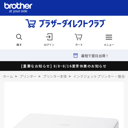
探す
ログイン
カート
メニュー
最短で翌日出荷！
[重要なお知らせ] 8/8~8/16夏季休業のお知らせ
ホーム
>
プリンター
>
プリンター本体
>
インクジェットプリンター・複合機