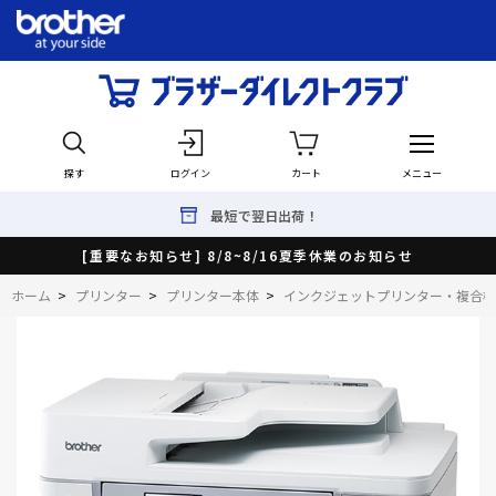
探す
ログイン
カート
メニュー
最短で翌日出荷！
[重要なお知らせ] 8/8~8/16夏季休業のお知らせ
ホーム
>
プリンター
>
プリンター本体
>
インクジェットプリンター・複合機