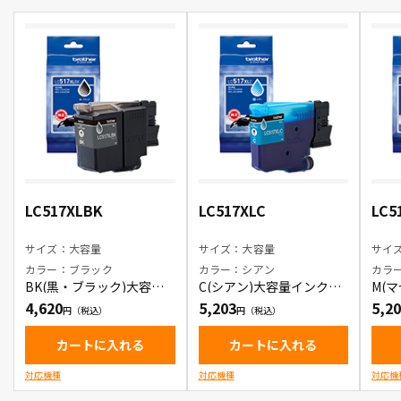
LC517XLBK
LC517XLC
LC5
サイズ：大容量
サイズ：大容量
サイ
カラー：ブラック
カラー：シアン
カラ
BK(黒・ブラック)大容量
C(シアン)大容量インクカ
M(
インクカートリッジ
ートリッジ
カー
4,620
5,203
5,2
カートに入れる
カートに入れる
対応機種
対応機種
対応機