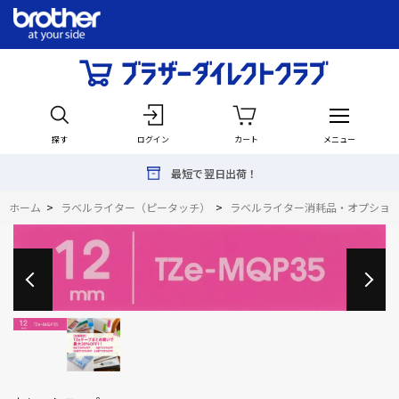
探す
ログイン
カート
メニュー
最短で翌日出荷！
ホーム
>
ラベルライター（ピータッチ）
>
ラベルライター消耗品・オプショ