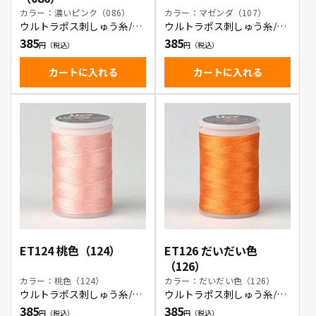
カラー：濃いピンク（086）
カラー：マゼンダ（107）
ウルトラポス刺しゅう糸/濃
ウルトラポス刺しゅう糸/マ
いピンク
ゼンダ
385
385
カートに入れる
カートに入れる
ET124 桃色（124）
ET126 だいだい色
（126）
カラー：桃色（124）
カラー：だいだい色（126）
ウルトラポス刺しゅう糸/桃
ウルトラポス刺しゅう糸/だ
色
いだい色
385
385