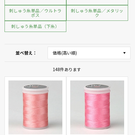
刺しゅう糸単品／ウルトラ
刺しゅう糸単品／メタリッ
ポス
ク
刺しゅう糸単品（下糸）
並べ替え
148
件あります