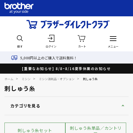
探す
ログイン
カート
メニュー
で送料無料！
最短で翌日出
[重要なお知らせ] 8/8~8/16夏季休業のお知らせ
>
>
>
ホーム
ミシン
ミシン消耗品・オプション
刺しゅう糸
刺しゅう糸
カテゴリを見る
刺しゅう糸単品／カントリ
刺しゅう糸セット
ー