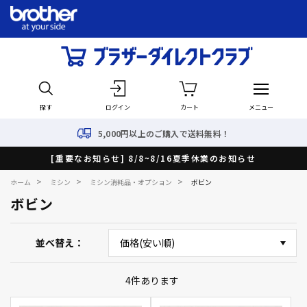
探す
ログイン
カート
メニュー
5,000円以上のご購入で送料無料！
[重要なお知らせ] 8/8~8/16夏季休業のお知らせ
>
>
>
ホーム
ミシン
ミシン消耗品・オプション
ボビン
ボビン
並べ替え
4
件あります