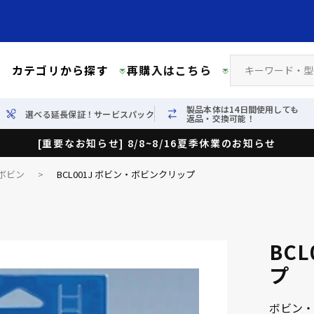
カテゴリから探す
再購入はこちら
製品本体は14日間使用しても
選べる延長保証！サービスパック
返品・交換可能！
[重要なお知らせ] 8/8~8/16夏季休業のお知らせ
ボビン
>
BCL001J ボビン・ボビンクリップ
BC
プ
ボビン・