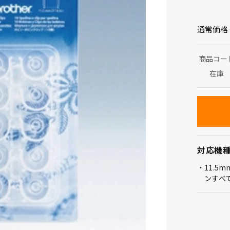
通常価格
商品コー
在庫
対応機
11.5
ンすべ