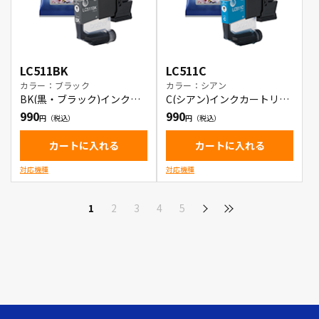
LC511BK
LC511C
カラー：ブラック
カラー：シアン
BK(黒・ブラック)インクカ
C(シアン)インクカートリッ
ートリッジ
ジ
990
990
カートに入れる
カートに入れる
対応機種
対応機種
1
2
3
4
5