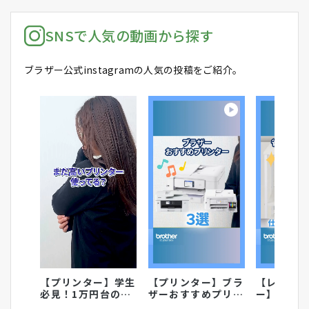
SNSで人気の動画から探す
ブラザー公式instagramの人気の投稿をご紹介。
【プリンター】学生
【プリンター】ブラ
【レーザ
必見！1万円台の神
ザーおすすめプリン
ー】仕事
プリンター
ター
然レーザ