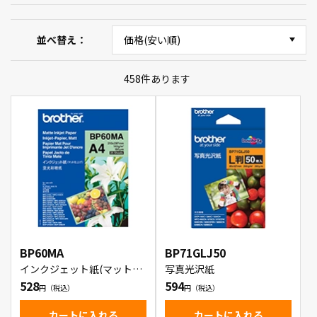
並べ替え
458
件あります
BP60MA
BP71GLJ50
インクジェット紙(マット仕
写真光沢紙
上げ)
528
594
カートに入れる
カートに入れる