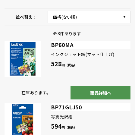
並べ替え
458
件あります
BP60MA
インクジェット紙(マット仕上げ)
528
在庫あります。
商品詳細へ
BP71GLJ50
写真光沢紙
594