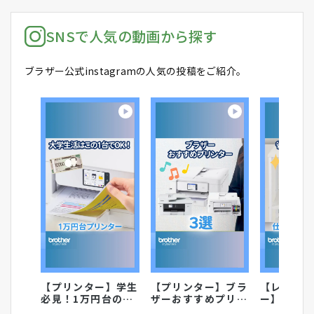
SNSで人気の動画から探す
ブラザー公式instagramの人気の投稿をご紹介。
【プリンター】学生
【プリンター】ブラ
【レーザ
必見！1万円台の神
ザーおすすめプリン
ー】仕事
プリンター
ター
然レーザ